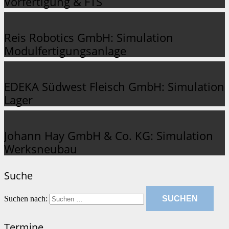
Vorfertigung & FTS
Reis Robotics GmbH: Simulation
Modulfertigungsanlage
EDEKA Südwest Fleisch GmbH: Simulation
Lager
Johann Hay GmbH & Co. KG: Simulation
Werksneubau
Suche
Suchen nach:
Termine