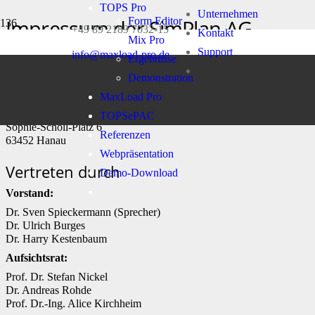
TOPS Pro
Unternehmen
Impressum der SimPlan AG
Form Editor
+49 89 2189 7032-15
Kontakt
Mix Pro
Start
Support
info@maxload-pro.de
Impressum der SimPlan AG
Ergebnisse
Demonstration
Impressum der SimPlan AG
MaxLoad Pro
SimPlan AG
TOPSePAC
Sophie-Scholl-Platz 6
Referenzen
63452 Hanau
Webpräsentation
Vertreten durch
Demo-Download
Vorstand:
Dr. Sven Spieckermann (Sprecher)
Dr. Ulrich Burges
Dr. Harry Kestenbaum
Aufsichtsrat:
Prof. Dr. Stefan Nickel
Dr. Andreas Rohde
Prof. Dr.-Ing. Alice Kirchheim