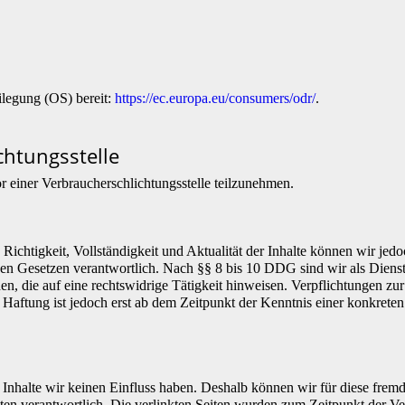
ilegung (OS) bereit:
https://ec.europa.eu/consumers/odr/
.
chtungs­stelle
vor einer Verbraucherschlichtungsstelle teilzunehmen.
die Richtigkeit, Vollständigkeit und Aktualität der Inhalte können wir
n Gesetzen verantwortlich. Nach §§ 8 bis 10 DDG sind wir als Dienstean
, die auf eine rechtswidrige Tätigkeit hinweisen. Verpflichtungen z
e Haftung ist jedoch erst ab dem Zeitpunkt der Kenntnis einer konkre
n Inhalte wir keinen Einfluss haben. Deshalb können wir für diese fre
 Seiten verantwortlich. Die verlinkten Seiten wurden zum Zeitpunkt der