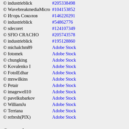
© industrieblick
#205338498
© WavebreakmediaMicro
#104153852
© Игорь Соколов
#146220291
© industrieblick
#54862776
© sdecoret
#124107349
© SFIO CRACHO
#205743578
© industrieblick
#195128860
© michalchm89
Adobe Stock
© fotomek
Adobe Stock
© chungking
Adobe Stock
© Kovalenko I
Adobe Stock
© FotolEdhar
Adobe Stock
© mrswilkins
Adobe Stock
© Petair
Adobe Stock
© imagewell10
Adobe Stock
© pavelkubarkov
Adobe Stock
© WilliamJu
Adobe Stock
© Terriana
Adobe Stock
© refresh(PIX)
Adobe Stock