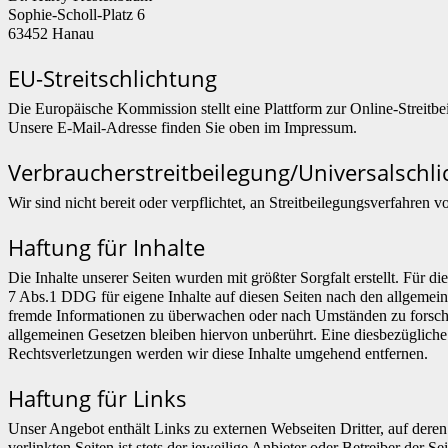
Sophie-Scholl-Platz 6
63452 Hanau
EU-Streitschlichtung
Die Europäische Kommission stellt eine Plattform zur Online-Streitbe
Unsere E-Mail-Adresse finden Sie oben im Impressum.
Verbraucher­streit­beilegung/Universal­schli
Wir sind nicht bereit oder verpflichtet, an Streitbeilegungsverfahren 
Haftung für Inhalte
Die Inhalte unserer Seiten wurden mit größter Sorgfalt erstellt. Für 
7 Abs.1 DDG für eigene Inhalte auf diesen Seiten nach den allgemeine
fremde Informationen zu überwachen oder nach Umständen zu forschen
allgemeinen Gesetzen bleiben hiervon unberührt. Eine diesbezüglich
Rechtsverletzungen werden wir diese Inhalte umgehend entfernen.
Haftung für Links
Unser Angebot enthält Links zu externen Webseiten Dritter, auf dere
verlinkten Seiten ist stets der jeweilige Anbieter oder Betreiber der